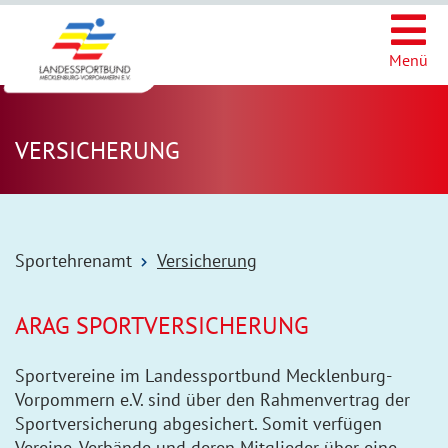
Ic
Menü
VERSICHERUNG
Sportehrenamt
Versicherung
ARAG SPORTVERSICHERUNG
Sportvereine im Landessportbund Mecklenburg-
Vorpommern e.V. sind über den Rahmenvertrag der
Sportversicherung abgesichert. Somit verfügen
Vereine, Verbände und deren Mitglieder über eine